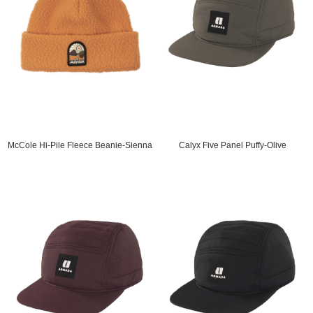
McCole Hi-Pile Fleece Beanie-Sienna
Calyx Five Panel Puffy-Olive