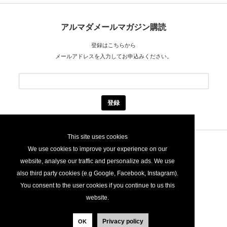
アルマダメールマガジン購読
登録はこちらから
メールアドレスを入力してお申込みください。
This site uses cookies
Location
We use cookies to improve your experience on our
website, analyse our traffic and personalize ads. We use
〒160-0022
東京都新宿区新宿6丁目27番30号
新宿イーストサイドスクエア 6F
also third party cookies (e.g Google, Facebook, Instagram).
アメア スポーツ ジャパン株式会社
You consent to the user cookies if you continue to us this
アルマダ
website.
TEL : 03-6825-2128
Mail : armadaskis.japan@amersports.com
Privacy policy
OK