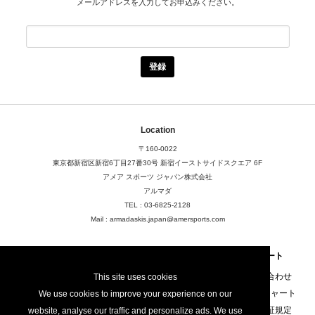
メールアドレスを入力してお申込みください。
Location
〒160-0022
東京都新宿区新宿6丁目27番30号
新宿イーストサイドスクエア 6F
アメア スポーツ ジャパン株式会社
アルマダ
TEL : 03-6825-2128
Mail : armadaskis.japan@amersports.com
About
FAQ
サポート
店舗検索
FAQ
お問い合わせ
This site uses cookies
ご利用規定
サイズチャート
We use cookies to improve your experience on our
プライバシーポリシー
製品保証規定
website, analyse our traffic and personalize ads. We use