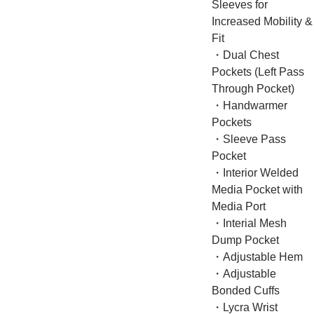
Sleeves for
Increased Mobility &
Fit
・Dual Chest
Pockets (Left Pass
Through Pocket)
・Handwarmer
Pockets
・Sleeve Pass
Pocket
・Interior Welded
Media Pocket with
Media Port
・Interial Mesh
Dump Pocket
・Adjustable Hem
・Adjustable
Bonded Cuffs
・Lycra Wrist