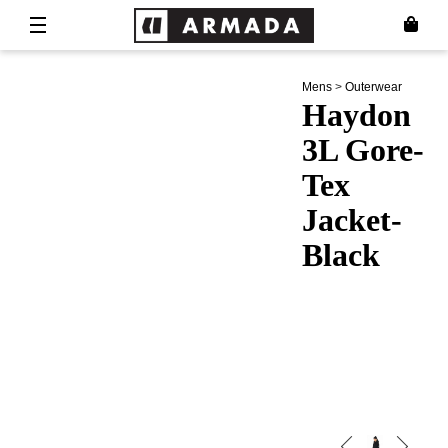
Mens
>
Outerwear
Haydon
3L Gore-
Tex
Jacket-
Black