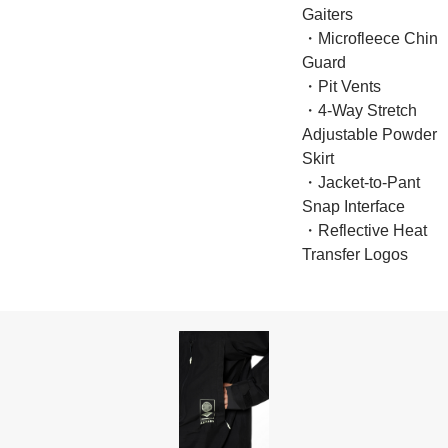
Gaiters
・Microfleece Chin
Guard
・Pit Vents
・4-Way Stretch
Adjustable Powder
Skirt
・Jacket-to-Pant
Snap Interface
・Reflective Heat
Transfer Logos