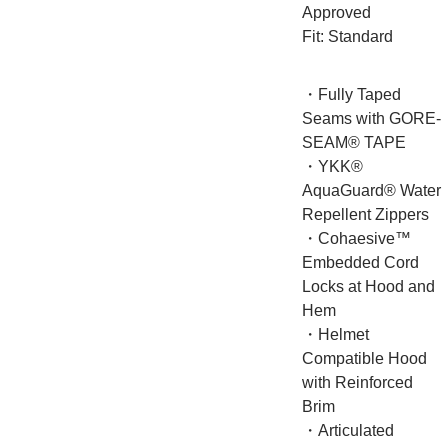
Approved
Fit: Standard
・Fully Taped
Seams with GORE-
SEAM® TAPE
・YKK®
AquaGuard® Water
Repellent Zippers
・Cohaesive™
Embedded Cord
Locks at Hood and
Hem
・Helmet
Compatible Hood
with Reinforced
Brim
・Articulated