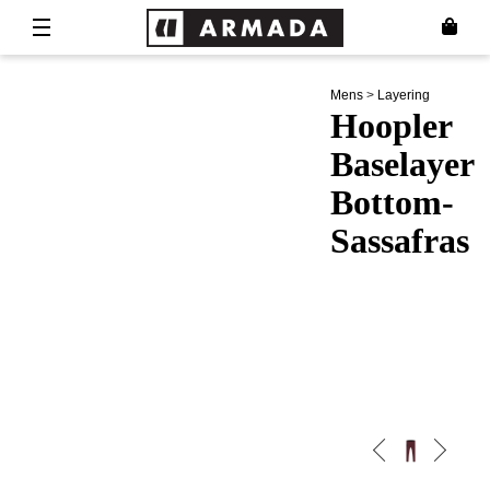
Mens
>
Layering
Hoopler
Baselayer
Bottom-
Sassafras