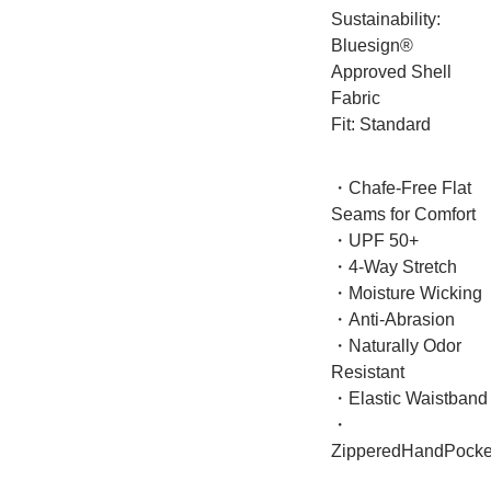
Sustainability:
Bluesign®
Approved Shell
Fabric
Fit: Standard
・Chafe-Free Flat
Seams for Comfort
・UPF 50+
・4-Way Stretch
・Moisture Wicking
・Anti-Abrasion
・Naturally Odor
Resistant
・Elastic Waistband
・
ZipperedHandPocke