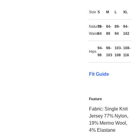
Size
S
M
L
XL
Natural
79-
84-
89-
94-
Waist
84
89
94
102
94-
98-
103-
108-
Hips
98
103
108
116
Fit Guide
Feature
Fabric: Single Knit
Jersey 77% Nylon,
19% Merino Wool,
4% Elastane