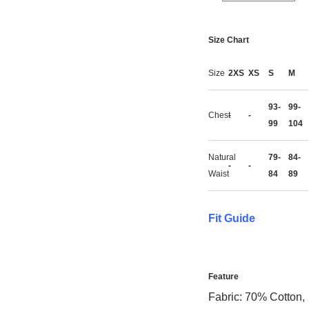
Size Chart
Size
2XS
XS
S
M
93-
99-
Chest
-
-
99
104
Natural
79-
84-
-
-
Waist
84
89
Fit Guide
Feature
Fabric: 70% Cotton,