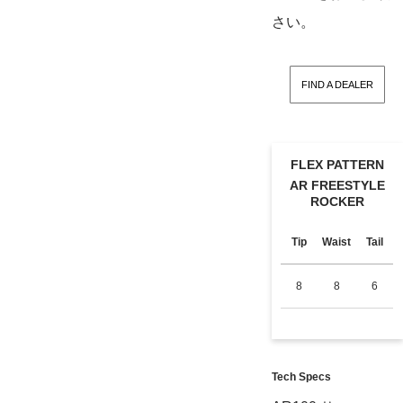
さい。
FIND A DEALER
FLEX PATTERN
AR FREESTYLE
ROCKER
Tip
Waist
Tail
8
8
6
Tech Specs