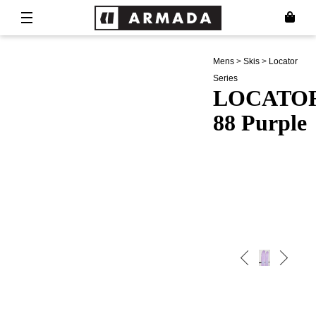
Mens
>
Skis
>
Locator
Series
LOCATO
88 Purple