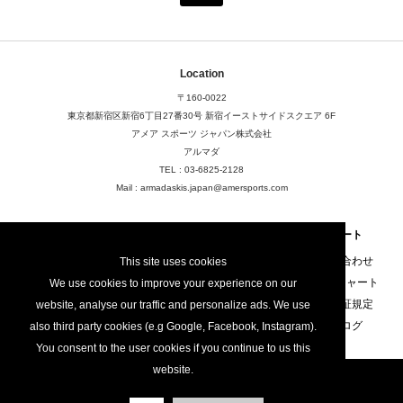
Location
〒160-0022
東京都新宿区新宿6丁目27番30号
新宿イーストサイドスクエア 6F
アメア スポーツ ジャパン株式会社
アルマダ
TEL : 03-6825-2128
Mail : armadaskis.japan@amersports.com
About
FAQ
サポート
店舗検索
FAQ
お問い合わせ
This site uses cookies
ご利用規定
サイズチャート
We use cookies to improve your experience on our
プライバシーポリシー
製品保証規定
website, analyse our traffic and personalize ads. We use
カタログ
also third party cookies (e.g Google, Facebook, Instagram).
You consent to the user cookies if you continue to us this
website.