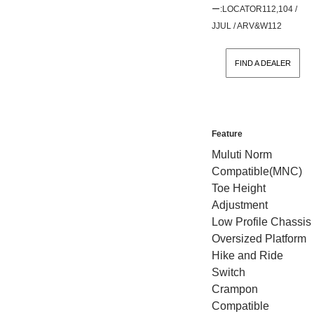
ー:LOCATOR112,104 /
JJUL / ARV&W112
FIND A DEALER
Feature
Muluti Norm
Compatible(MNC)
Toe Height
Adjustment
Low Profile Chassis
Oversized Platform
Hike and Ride
Switch
Crampon
Compatible