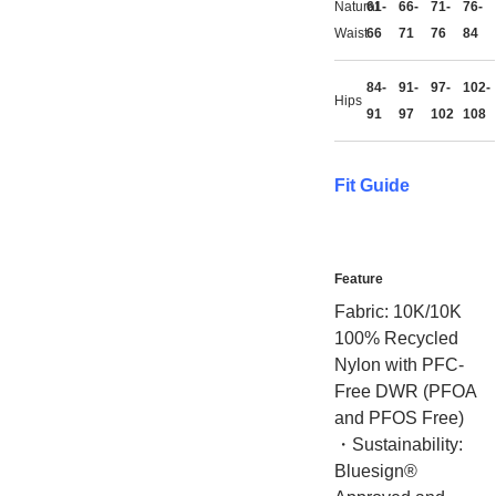
Natural
61-
66-
71-
76-
Waist
66
71
76
84
84-
91-
97-
102-
Hips
91
97
102
108
Fit Guide
Feature
Fabric: 10K/10K
100% Recycled
Nylon with PFC-
Free DWR (PFOA
and PFOS Free)
・Sustainability:
Bluesign®