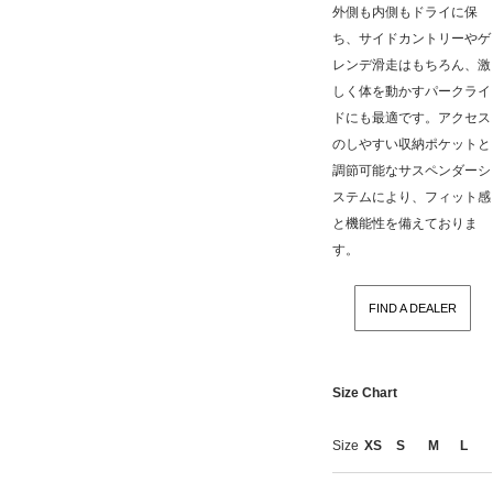
外側も内側もドライに保
ち、サイドカントリーやゲ
レンデ滑走はもちろん、激
しく体を動かすパークライ
ドにも最適です。アクセス
のしやすい収納ポケットと
調節可能なサスペンダーシ
ステムにより、フィット感
と機能性を備えておりま
す。
FIND A DEALER
Size Chart
Size
XS
S
M
L