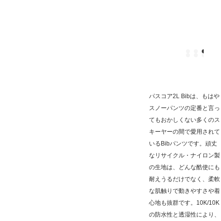
パスコア2L Bibは、もはや
スノーパンツの定番と言っ
てもおかしくない多くのス
キーヤーの間で愛用されて
いるBibパンツです。頑丈
なリサイクル・ナイロン製
の生地は、どんな酷使にも
耐えうるだけでなく、柔軟
な肌触りで動きやすさや着
心地も抜群です。10K/10K
の防水性と透湿性により、