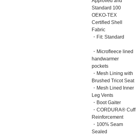
Approved and
Standard 100
OEKO-TEX
Certified Shell
Fabric
・Fit: Standard
・Microfleece lined
handwarmer
pockets
・Mesh Lining with
Brushed Tricot Seat
・Mesh Lined Inner
Leg Vents
・Boot Gaiter
・CORDURA® Cuff
Reinforcement
・100% Seam
Sealed