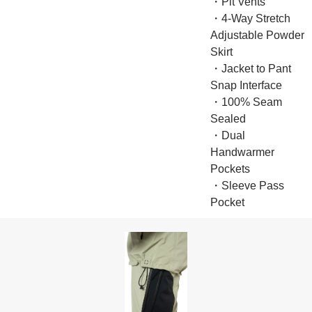
・Pit Vents
・4-Way Stretch
Adjustable Powder
Skirt
・Jacket to Pant
Snap Interface
・100% Seam
Sealed
・Dual
Handwarmer
Pockets
・Sleeve Pass
Pocket