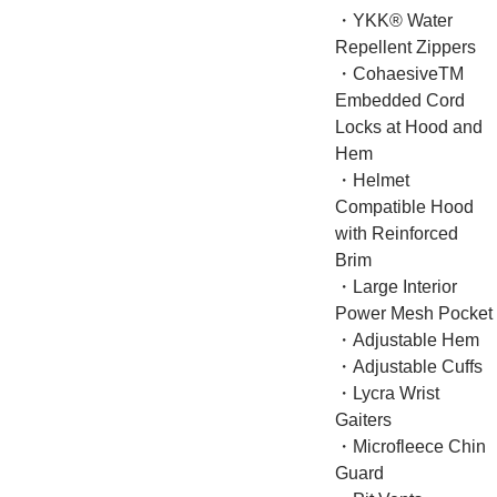
・YKK® Water
Repellent Zippers
・CohaesiveTM
Embedded Cord
Locks at Hood and
Hem
・Helmet
Compatible Hood
with Reinforced
Brim
・Large Interior
Power Mesh Pocket
・Adjustable Hem
・Adjustable Cuffs
・Lycra Wrist
Gaiters
・Microfleece Chin
Guard