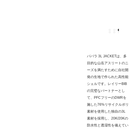
パバラ 3L JACKETは、多
目的な山岳アスリートのニ
ーズを満たすために自社開
発の生地で作られた高性能
シェルです。レイリーBIB
の完璧なパートナーとし
て、PFCフリーのDWRを
施した76%リサイクルポリ
素材を使用した独自の3L
素材を採用し、20K/20Kの
防水性と透湿性を備えてい