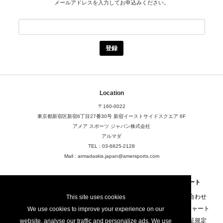
メールアドレスを入力してお申込みください。
Location
〒160-0022
東京都新宿区新宿6丁目27番30号
新宿イーストサイドスクエア 6F
アメア スポーツ ジャパン株式会社
アルマダ
TEL : 03-6825-2128
Mail : armadaskis.japan@amersports.com
About
FAQ
サポート
店舗検索
FAQ
お問い合わせ
This site uses cookies
ご利用規定
サイズチャート
We use cookies to improve your experience on our
プライバシーポリシー
製品保証規定
website, analyse our traffic and personalize ads. We use