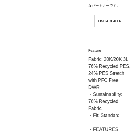
なパートナーです。
FIND A DEALER
Feature
Fabric: 20K/20K 3L
76% Recycled PES,
24% PES Stretch
with PFC Free
DWR
・Sustainability:
76% Recycled
Fabric
・Fit: Standard
・FEATURES