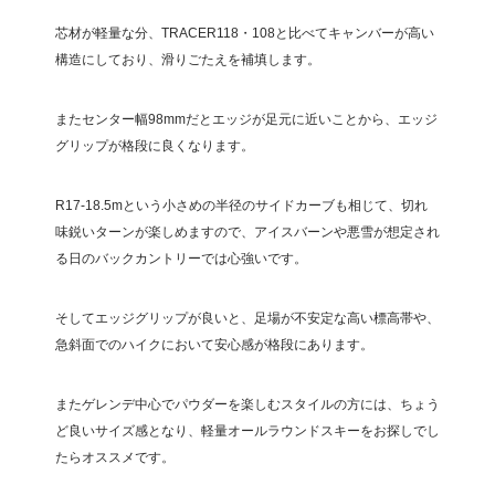
芯材が軽量な分、TRACER118・108と比べてキャンバーが高い
構造にしており、滑りごたえを補填します。
またセンター幅98mmだとエッジが足元に近いことから、エッジ
グリップが格段に良くなります。
R17-18.5mという小さめの半径のサイドカーブも相じて、切れ
味鋭いターンが楽しめますので、アイスバーンや悪雪が想定され
る日のバックカントリーでは心強いです。
そしてエッジグリップが良いと、足場が不安定な高い標高帯や、
急斜面でのハイクにおいて安心感が格段にあります。
またゲレンデ中心でパウダーを楽しむスタイルの方には、ちょう
ど良いサイズ感となり、軽量オールラウンドスキーをお探しでし
たらオススメです。