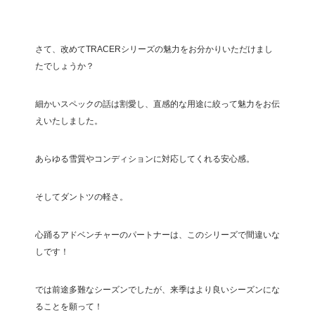
さて、改めてTRACERシリーズの魅力をお分かりいただけまし
たでしょうか？
細かいスペックの話は割愛し、直感的な用途に絞って魅力をお伝
えいたしました。
あらゆる雪質やコンディションに対応してくれる安心感。
そしてダントツの軽さ。
心踊るアドベンチャーのパートナーは、このシリーズで間違いな
しです！
では前途多難なシーズンでしたが、来季はより良いシーズンにな
ることを願って！