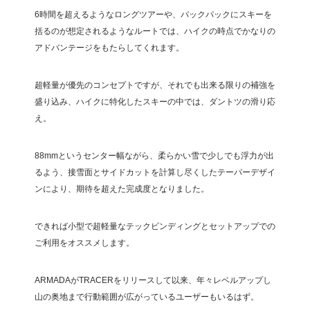
6時間を超えるようなロングツアーや、バックパックにスキーを
括るのが想定されるようなルートでは、ハイクの時点でかなりの
アドバンテージをもたらしてくれます。
超軽量が優先のコンセプトですが、それでも出来る限りの補強を
盛り込み、ハイクに特化したスキーの中では、ダントツの滑り応
え。
88mmというセンター幅ながら、柔らかい雪で少しでも浮力が出
るよう、接雪面とサイドカットを計算し尽くしたテーパーデザイ
ンにより、期待を超えた完成度となりました。
できれば小型で超軽量なテックビンディングとセットアップでの
ご利用をオススメします。
ARMADAがTRACERをリリースして以来、年々レベルアップし
山の奥地まで行動範囲が広がっているユーザーもいるはず。