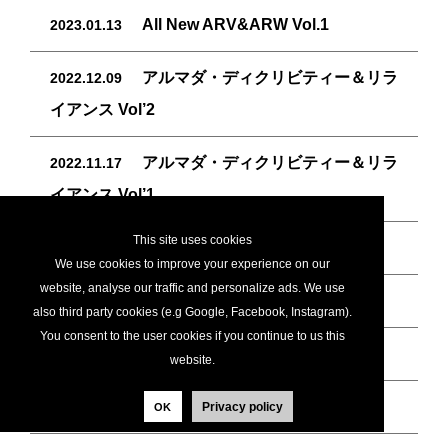
All New ARV&ARW Vol.1
2023.01.13
アルマダ・ディクリビティー＆リラ
2022.12.09
イアンス Vol’2
アルマダ・ディクリビティー＆リラ
2022.11.17
イアンス Vol’1
This site uses cookies
アルマダ・ロケーターシリーズ
2022.10.14
We use cookies to improve your experience on our
website, analyse our traffic and personalize ads. We use
アルマダ・ARV & ARWシリーズ
2022.09.16
also third party cookies (e.g Google, Facebook, Instagram).
You consent to the user cookies if you continue to us this
アルマダ・シグネチャーシリーズ
2022.08.19
website.
アルマダ・ゼロシリーズ
2022.07.06
Privacy policy
OK