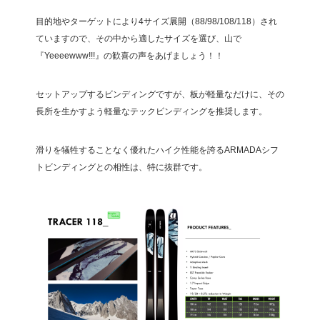
目的地やターゲットにより4サイズ展開（88/98/108/118）され
ていますので、その中から適したサイズを選び、山で
『Yeeeewww!!!』の歓喜の声をあげましょう！！
セットアップするビンディングですが、板が軽量なだけに、その
長所を生かすよう軽量なテックビンディングを推奨します。
滑りを犠牲することなく優れたハイク性能を誇るARMADAシフ
トビンディングとの相性は、特に抜群です。