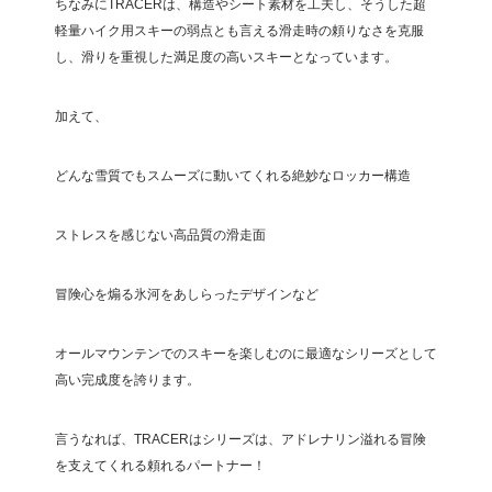
ちなみにTRACERは、構造やシート素材を工夫し、そうした超
軽量ハイク用スキーの弱点とも言える滑走時の頼りなさを克服
し、滑りを重視した満足度の高いスキーとなっています。
加えて、
どんな雪質でもスムーズに動いてくれる絶妙なロッカー構造
ストレスを感じない高品質の滑走面
冒険心を煽る氷河をあしらったデザインなど
オールマウンテンでのスキーを楽しむのに最適なシリーズとして
高い完成度を誇ります。
言うなれば、TRACERはシリーズは、アドレナリン溢れる冒険
を支えてくれる頼れるパートナー！